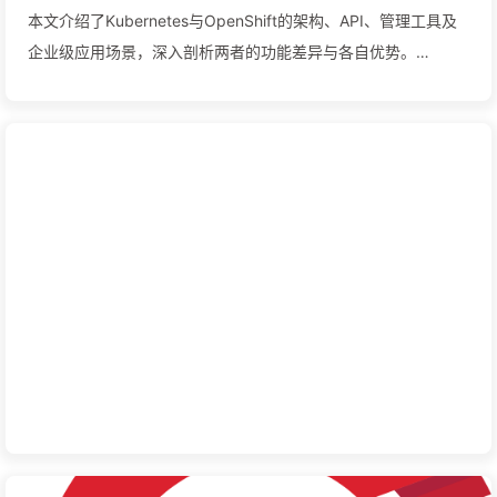
本文介绍了Kubernetes与OpenShift的架构、API、管理工具及
企业级应用场景，深入剖析两者的功能差异与各自优势。
Kubernetes作为开源容器编排平台，提供强大的可扩展性和灵活
性，而OpenShift则在其基础上增加了企业级安全性、自动化管
理和开发者友好功能。