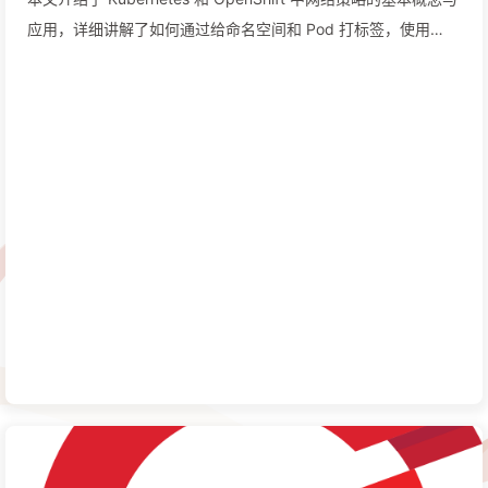
应用，详细讲解了如何通过给命名空间和 Pod 打标签，使用
NetworkPolicy 来控制流量访问。同时，重点介绍了集群级别的
AdminNetworkPolicy（ANP），阐述了其优先级和操作方式，
以及 ANP 与普通命名空间策略的区别。